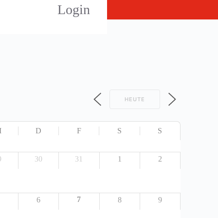
Login
HEUTE
M
D
F
S
S
9
30
31
1
2
7
6
8
9