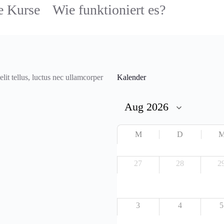
e Kurse
Wie funktioniert es?
lit tellus, luctus nec ullamcorper
Kalender
M
D
27
28
2
3
4
5